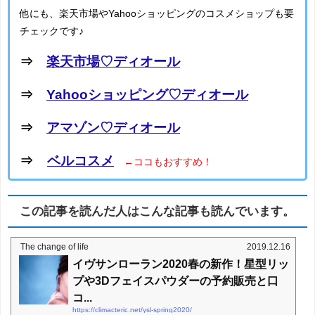
他にも、楽天市場やYahooショッピングのコスメショップも要
チェックです♪
⇒
楽天市場♡ディオール
⇒
Yahooショッピング♡ディオール
⇒
アマゾン♡ディオール
⇒
ベルコスメ
←ココもおすすめ！
この記事を読んだ人はこんな記事も読んでいます。
The change of life
2019.12.16
イヴサンローラン2020春の新作！星型リッ
プや3Dフェイスパウダーの予約販売と口
コ...
https://climacteric.net/ysl-spring2020/