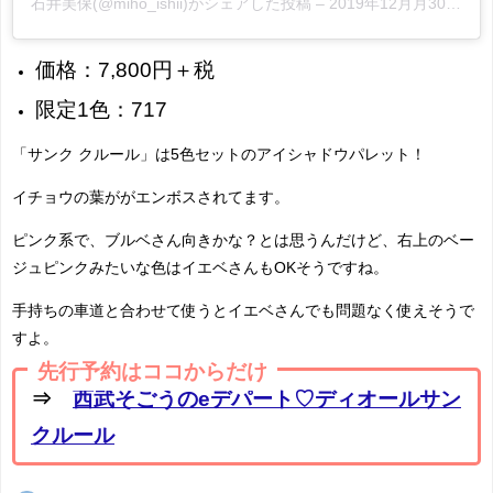
石井美保(@miho_ishii)がシェアした投稿
–
2019年12月月30日午後11時26分PST
価格：7,800円＋税
限定1色：717
「サンク クルール」は5色セットのアイシャドウパレット！
イチョウの葉ががエンボスされてます。
ピンク系で、ブルベさん向きかな？とは思うんだけど、右上のベー
ジュピンクみたいな色はイエベさんもOKそうですね。
手持ちの車道と合わせて使うとイエベさんでも問題なく使えそうで
すよ。
先行予約はココからだけ
⇒
西武そごうのeデパート♡ディオールサン
クルール