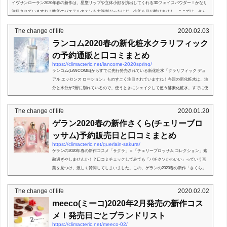
イヴサンローラン2020年春の新作は、星型リップや立体小顔を演出してくれる3Dフェイスパウダー！かなり
注目されていますね！昨年のパステルネオンも大評判だったけど、今年も目が離せません。ここでは、そん
なイヴサンローランの2020年春の新作について、発売日や通...
The change of life
2020.02.03
ランコム2020春の新化粧水クラリフィック
の予約通販と口コミまとめ
https://climacteric.net/lancome-2020spring/
ランコム(LANCOME)からすでに先行発売されている新化粧水「クラリフィック デュ
アル エッセンス ローション」ものすごく注目されていますね！今回の新化粧水は、油
分と水分が2層に別れているので、使うときにシェイクして使う酵素化粧水。すでに使
った人の口コミによ...
The change of life
2020.01.20
ゲラン2020春の新作さくら(チェリーブロ
ッサム)予約販売日と口コミまとめ
https://climacteric.net/guerlain-sakura/
ゲランの2020年春の新作コスメ「サクラ」＝「チェリーブロッサム コレクション」素
敵過ぎやしませんか！？口コミチェックしてみても「バチクソかわいい」っていう言
葉を見つけ、激しく賛同してしまいました。この、ゲランの2020春の新作「さくら」
シリーズの発売は2...
The change of life
2020.02.02
meeco(ミーコ)2020年2月発売の新作コス
メ！発売日ごとブランドリスト
https://climacteric.net/meeco-02/