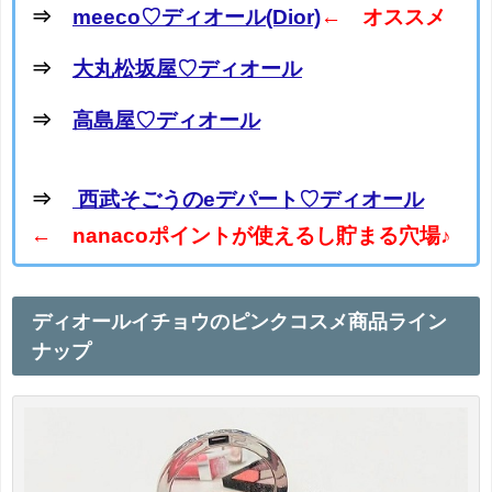
⇒
meeco♡ディオール(Dior)
← オススメ
⇒
大丸松坂屋♡ディオール
⇒
高島屋♡ディオール
⇒
西武そごうのeデパート♡ディオール
← nanacoポイントが使えるし貯まる穴場♪
ディオールイチョウのピンクコスメ商品ライン
ナップ