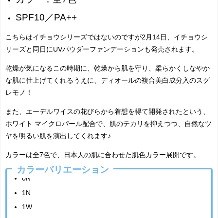
SPF10／PA++
こちらはイチョウシリーズではないのですが2月14日、イチョウシ
リーズと同日にUVパウダーファンデーションも発売されます。
乾燥が気になるこの時期に、乾燥から肌を守り、柔らかくしなやか
な肌に仕上げてくれるうえに、ディオールの
複合美白成分入の
スグ
レモノ！
また、エーデルワイスの花びらから着想を得て開発されたという、
ホワイト マイクロパール配合で、肌のテカリを抑えつつ、自然なツ
ヤを明るい肌を演出してくれます♪
カラーは全7色で、日本人の肌に合わせた肌色カラー展開です。
カラーバリエーション
0N
1N
1W