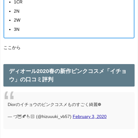
1CR
2N
2W
3N
ここから
ディオール2020春の新作ピンクコスメ「イチョ
ウ」の口コミ評判
Diorのイチョウのピンクコスメものすごく綺麗❁
— づ🦉🍂👆🏻 (@hizuuuki_vb57)
February 3, 2020