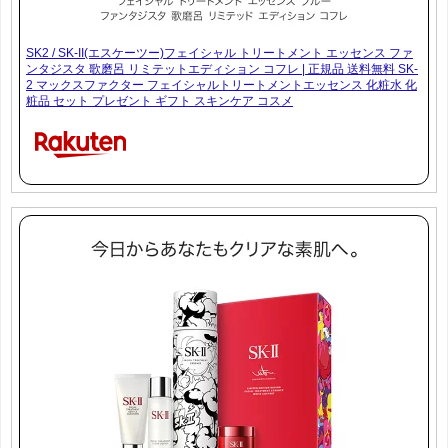
SK2 / SK-II(エスケーツー)フェイシャル トリートメント エッセンス ファ
ンタジスタ 歌磨呂 リミテットエディション コフレ | 正規品 送料無料 SK-
2 マックスファクター フェイシャルトリートメントエッセンス 化粧水 化
粧品 セット プレゼント ギフト スキンケア コスメ