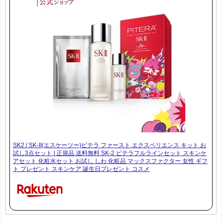
SK2 / SK-II(エスケーツー)ピテラ ファースト エクスペリエンス キット お
試し3点セット | 正規品 送料無料 SK-2 ピテラフルラインセット スキンケ
アセット 化粧水セット お試し しわ 化粧品 マックスファクター 女性 ギフ
ト プレゼント スキンケア 誕生日プレゼント コスメ