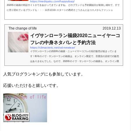
https://medigaku.com/happybag/
2020年の福袋の特設サイトができあがってきていますね。 どのブランドも予約開始日が前倒し傾向で、すで
に売り切れているブランドも・・・ 11月1日10~スタートの西武そごうさんにはコスメからファッショ
The change of life
2019.12.13
イヴサンローラン福袋2020ニューイヤーコ
フレの中身ネタバレと予約方法
https://climacteric.net/ysl-newiear/
イヴサンローランの2020年の福袋・ニューイヤーコフレの先行販売が始まっていま
す！昨年のイヴ・サンローランの福袋は、オンライン限定で、百貨店の店頭での販売
はありませんでした。なので、2020年のイヴ・サンローランの福袋も、オンライン限
定での発売の可能性が...
人気ブログランキングにも参加しています。
応援いただけると嬉しいです。