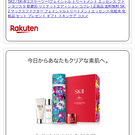
SK2 / SK-II(エスケーツー)フェイシャル トリートメント エッセンス ファ
ンタジスタ 歌磨呂 リミテットエディション コフレ | 正規品 送料無料 SK-
2 マックスファクター フェイシャルトリートメントエッセンス 化粧水 化
粧品 セット プレゼント ギフト スキンケア コスメ