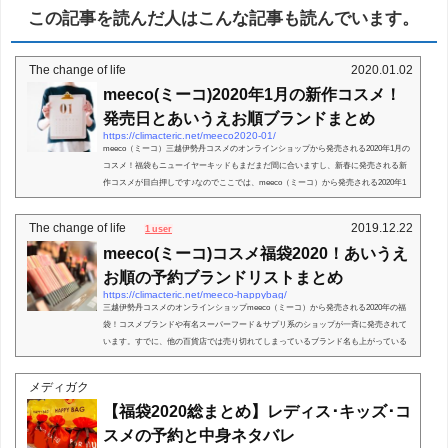
この記事を読んだ人はこんな記事も読んでいます。
The change of life
2020.01.02
meeco(ミーコ)2020年1月の新作コスメ！
発売日とあいうえお順ブランドまとめ
https://climacteric.net/meeco2020-01/
meeco（ミーコ）三越伊勢丹コスメのオンラインショップから発売される2020年1月の
コスメ！福袋もニューイヤーキッドもまだまだ間に合いますし、新春に発売される新
作コスメが目白押しです♪なのでここでは、meeco（ミーコ）から発売される2020年1
月のコスメについて、...
The change of life
2019.12.22
1 user
meeco(ミーコ)コスメ福袋2020！あいうえ
お順の予約ブランドリストまとめ
https://climacteric.net/meeco-happybag/
三越伊勢丹コスメのオンラインショップmeeco（ミーコ）から発売される2020年の福
袋！コスメブランドや有名スーパーフード＆サプリ系のショップが一斉に発売されて
います。すでに、他の百貨店では売り切れてしまっているブランド名も上がっている
ので、買いそびれたよ...
メディガク
【福袋2020総まとめ】レディス･キッズ･コ
スメの予約と中身ネタバレ