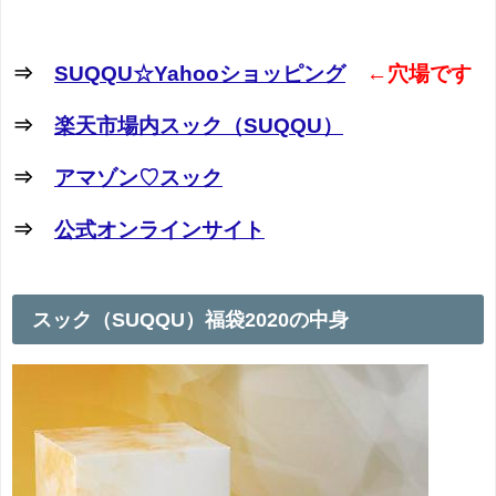
⇒
SUQQU☆Yahooショッピング
←穴場です
⇒
楽天市場内スック（SUQQU）
⇒
アマゾン♡スック
⇒
公式オンラインサイト
スック（SUQQU）福袋2020の中身