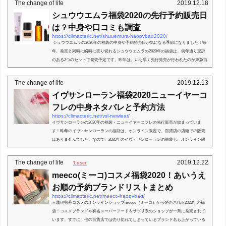
The change of life
2019.12.18
シュウウエムラ福袋2020の先行予約販売日
は？中身や口コミも調査
https://climacteric.net/shuuemura-happybag2020/
シュウウエムラの2020年の福袋の中身や予約発売日が気になる季節になりました！毎
年、発売と同時に瞬時に売り切れるシュウウエムラの2020年の福袋は、例年通り定評
のある2つのセットで発売予定です。昨年は、いち早く先行発売が行われたのが東急百
貨店のオンラ...
The change of life
2019.12.13
イヴサンローラン福袋2020ニューイヤーコ
フレの中身ネタバレと予約方法
https://climacteric.net/ysl-newiear/
イヴサンローランの2020年の福袋・ニューイヤーコフレの先行販売が始まっていま
す！昨年のイヴ・サンローランの福袋は、オンライン限定で、百貨店の店頭での販売
はありませんでした。なので、2020年のイヴ・サンローランの福袋も、オンライン限
定での発売の可能性が...
The change of life
2019.12.22
1 user
meeco(ミーコ)コスメ福袋2020！あいうえ
お順の予約ブランドリストまとめ
https://climacteric.net/meeco-happybag/
三越伊勢丹コスメのオンラインショップmeeco（ミーコ）から発売される2020年の福
袋！コスメブランドや有名スーパーフード＆サプリ系のショップが一斉に発売されて
います。すでに、他の百貨店では売り切れてしまっているブランド名も上がっている