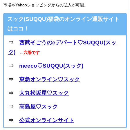
市場やYahooショッピングからの弘入が可能。
スック(SUQQU)福袋のオンライン通販サイト
はココ！
⇒
西武そごうのeデパート♡SUQQU(スッ
ク)
←穴場です
⇒
meeco♡SUQQU(スック)
⇒
東急オンライン♡スック
⇒
大丸松坂屋♡スック
⇒
高島屋♡スック
⇒
公式オンラインサイト