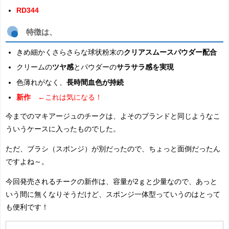
RD344
特徴は、
きめ細かくさらさらな球状粉末の
クリアスムースパウダー配合
クリームの
ツヤ感
とパウダーの
サラサラ感を実現
色薄れがなく、
長時間血色が持続
新作
←これは気になる！
今までのマキアージュのチークは、よそのブランドと同じようなこ
ういうケースに入ったものでした。
ただ、ブラシ（スポンジ）が別だったので、ちょっと面倒だったん
ですよね～。
今回発売されるチークの新作は、容量が2ｇと少量なので、あっと
いう間に無くなりそうだけど、スポンジ一体型っていうのはとって
も便利です！