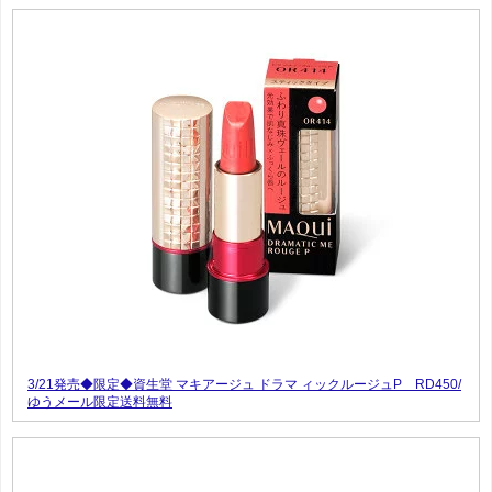
3/21発売◆限定◆資生堂 マキアージュ ドラマ ィックルージュP RD450/
ゆうメール限定送料無料