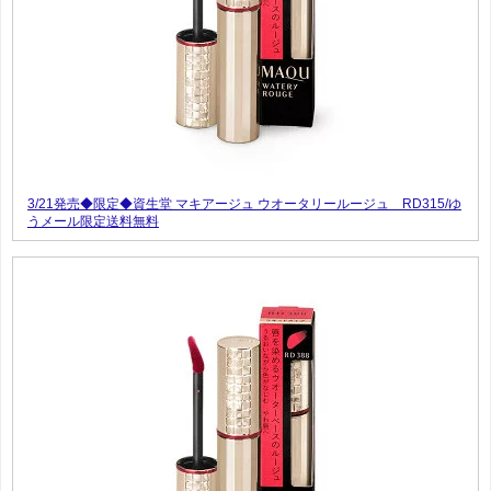
3/21発売◆限定◆資生堂 マキアージュ ウオータリールージュ RD315/ゆ
うメール限定送料無料