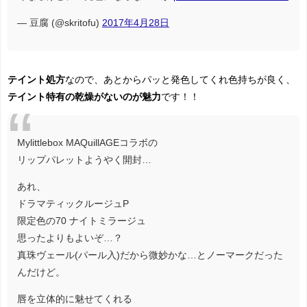
— 豆腐 (@skritofu)
2017年4月28日
テイント処方
なので、あとからパッと発色してくれ色持ちが良く、
テイント特有の乾燥がないのが魅力
です！！
Mylittlebox MAQuillAGEコラボの
リップパレットようやく開封…
あれ、
ドラマティックルージュP
限定色の70 ナイトミラージュ
思ったよりもよいぞ…？
真珠ヴェール(パール入)だから微妙かな…とノーマークだった
んだけど。
唇を立体的に魅せてくれる