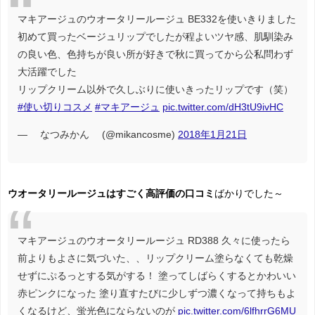
マキアージュのウオータリールージュ BE332を使いきりました
初めて買ったベージュリップでしたが程よいツヤ感、肌馴染み
の良い色、色持ちが良い所が好きで秋に買ってから公私問わず
大活躍でした
リップクリーム以外で久しぶりに使いきったリップです（笑）
#使い切りコスメ
#マキアージュ
pic.twitter.com/dH3tU9ivHC
— ∞なつみかん∞ (@mikancosme)
2018年1月21日
ウオータリールージュはすごく高評価の口コミ
ばかりでした～
マキアージュのウオータリールージュ RD388 久々に使ったら
前よりもよさに気づいた、、リップクリーム塗らなくても乾燥
せずにぷるっとする気がする！ 塗ってしばらくするとかわいい
赤ピンクになった 塗り直すたびに少しずつ濃くなって持ちもよ
くなるけど、蛍光色にならないのが
pic.twitter.com/6lfhrrG6MU