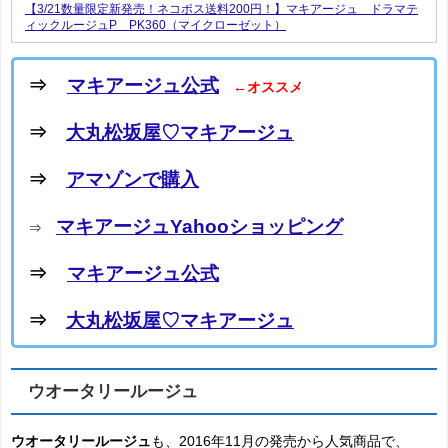
【3/21数量限定新発売！ネコポス送料200円！】マキアージュ ドラマテ
ィックルージュP PK360（マイクローゼット）
⇒
マキアージュ公式
←オススメ
⇒
大丸松坂屋♡マキアージュ
⇒
アマゾンで購入
マキアージュYahooショッピング
⇒
⇒
マキアージュ公式
⇒
大丸松坂屋♡マキアージュ
ウオータリールージュ
ウオータリールージュ
も、2016年11月の発売から人気商品で、