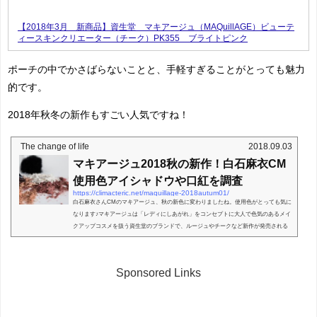
【2018年3月 新商品】資生堂 マキアージュ（MAQuillAGE）ビューテ
ィースキンクリエーター（チーク）PK355 ブライトピンク
ポーチの中でかさばらないことと、手軽すぎることがとっても魅力
的です。
2018年秋冬の新作もすごい人気ですね！
The change of life
2018.09.03
マキアージュ2018秋の新作！白石麻衣CM
使用色アイシャドウや口紅を調査
https://climacteric.net/maquillage-2018autum01/
白石麻衣さんCMのマキアージュ、秋の新色に変わりましたね。使用色がとっても気に
なります♪マキアージュは「レディにしあがれ」をコンセプトに大人で色気のあるメイ
クアップコスメを扱う資生堂のブランドで、ルージュやチークなど新作が発売される
度に、白石麻衣さん...
Sponsored Links