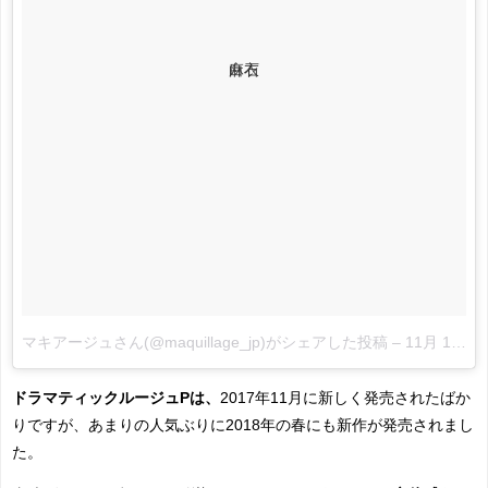
白石
麻衣
マキアージュさん(@maquillage_jp)がシェアした投稿
–
11月 13, 2017 at 2:10午前 PST
ドラマティックルージュPは、
2017年11月に新しく発売されたばか
りですが、あまりの人気ぶりに2018年の春にも新作が発売されまし
た。