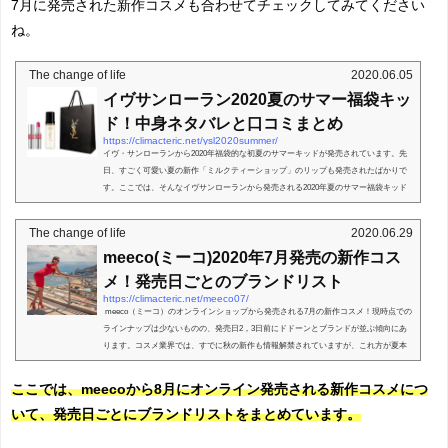
7月に発売された新作コスメも合わせてチェックしてみてください
ね。
The change of life
2020.06.05
イヴサンローラン2020夏のサマー福袋キッ
ド！中身ネタバレと口コミまとめ
https://climacteric.net/ysl2020summer/
イヴ・サンローランから2020年福袋的な初夏のサマーキッドが発売されています。先
日、すごく可愛い夏の新作「ミルクティーショップ」のリップも発売されたばかりで
す。ここでは、そんなイヴサンローランから発売される2020年夏のサマー福袋キッド
について、中身や通...
The change of life
2020.06.29
meeco(ミーコ)2020年7月発売の新作コス
メ！発売日ごとのブランドリスト
https://climacteric.net/meeco07/
meeco（ミーコ）のオンラインショップから発売される7月の新作コスメ！現時点での
ラインナップは少ないものの、発売日2，3日前にドドーンとブランドが並ぶ傾向にあ
ります。コスメ業界では、すでに秋の新作も情報解禁されていますが、これ方が夏本
番！今すごほ...
ここでは、meecoから8月にオンライン発売される新作コスメにつ
いて、発売日ごとにブランドリストをまとめています。