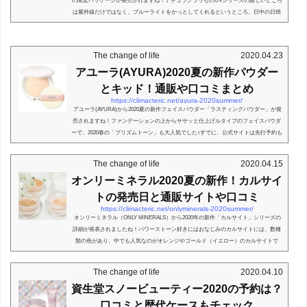
の限定パッケージが発売されますね！ナチュラグラッセのUVシリーズの嬉しいところ
は紫外線だけではなく、ブルーライトをかっとしてくれるというところ。日中の日焼
け止めには敏感でも...
The change of life
2020.04.23
アユーラ(AYURA)2020夏の新作パウダー
とキッド！通販や口コミまとめ
https://climacteric.net/ayura-2020summer/
アユーラ(AYURA)から2020夏の新作フェイスパウダー「ラスティングパウダー」が発
売されますね！ファンデーションの上からササッと仕上げルタイプのフェイスパウダ
ーで、2020春の「プリズムトーン」も大人気でした♪すでに、公式サイトは先行予約も
始まっていま...
The change of life
2020.04.15
オンリーミネラル2020夏の新作！カルサイ
トの発売日と通販サイトや口コミ
https://climacteric.net/onlyminerals-2020summer/
オンリーミネラル（ONLY MINERALS）から2020年の新作「カルサイト」シリーズの
詳細が発表されましたね！パワーストーン好きにはおなじみのカルサイトには、数種
類の色があり、中でも人気なのがオレンジやゴールド（イエロー）のカルサイトで
す。オレンジカルサ...
The change of life
2020.04.10
資生堂スノービューティー2020の予約は？
口コミと歴代ケースもチェック