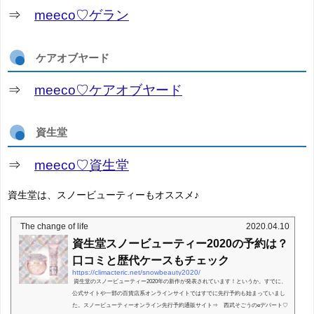
⇒
meeco♡ゲラン
ケアオブヤード
⇒
meeco♡ケアオブヤード
資生堂
⇒
meeco♡資生堂
資生堂は、スノービューティーもオススメ♪
The change of life
2020.04.10
資生堂スノービューティー2020の予約は？
口コミと歴代ケースもチェック
https://climacteric.net/snowbeauty2020/
資生堂のスノービューティー2020年の新作が発表されています！というか。すでに、
公式サイトや一部の百貨店系オンラインサイトではすでに先行予約も始まっていまし
た。スノービューティーオンライン先行予約通販サイト⇒ 西武そごうのeデパート♡