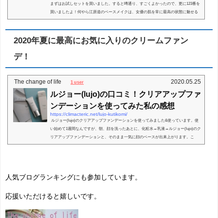
まずはお試しセットを買いました。すると噂通り、すごくよかったので、更に123番を
買いましたよ！何やら江原道のベースメイクは、女優の肌を常に最高の状態に魅せる
ために開発されて...
2020年夏に最高にお気に入りのクリームファン
デ！
The change of life
2020.05.25
1 user
ルジョー(lujo)の口コミ！クリアアップファ
ンデーションを使ってみた私の感想
https://climacteric.net/lujo-kutikomi/
ルジョー(lujo)のクリアアップファンデーションを使ってみました&使っています。使
い始めて1週間なんですが、朝、顔を洗ったあとに、化粧水→乳液→ルジョー(lujo)のク
リアアップファンデーションと、そのまま一気に顔のベースが出来上がります。こ
れ、すご...
人気ブログランキングにも参加しています。
応援いただけると嬉しいです。