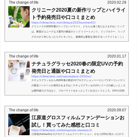
The change of life
2020.02.29
クリニーク2020夏の新作リップとハイライ
ト予約発売日や口コミまとめ
https://climacteric.net/clinique2020summer01/
クリニークの2020年夏のリップとハイライト、どちらも凄く気になりますね！リップ
は、断面がユニークな３重円の構造のリップ トリートメント、リップカラー、リップ
グロスが 1 本になったスグレモノだし、健康的な夏肌を演出するハイライトも！ここ
では、そんなクリ...
The change of life
2020.01.17
ナチュラグラッセ2020春の限定UVの予約
発売日と通販や口コミまとめ
https://climacteric.net/naturaglace-2020uv/
ナチュラグラッセから2020年春の限定UVプロテクションベースとパウダーコンパクト
の限定パッケージが発売されますね！ナチュラグラッセのUVシリーズの嬉しいところ
は紫外線だけではなく、ブルーライトをかっとしてくれるというところ。日中の日焼
け止めには敏感でも...
The change of life
2020.09.07
江原道グロスフィルムファンデーションお
試し！買ってみた感想と口コミ
https://climacteric.net/kohgendo-otamesi-2/
江原道(KohGenDo) のグロスフィルムファンデーション。かなり評判が良かったので、