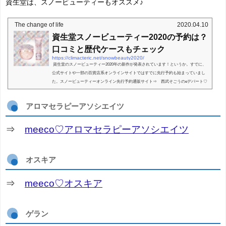
資生堂は、スノービューティーもオススメ♪
The change of life
2020.04.10
資生堂スノービューティー2020の予約は？
口コミと歴代ケースもチェック
https://climacteric.net/snowbeauty2020/
資生堂のスノービューティー2020年の新作が発表されています！というか。すでに、
公式サイトや一部の百貨店系オンラインサイトではすでに先行予約も始まっていまし
た。スノービューティーオンライン先行予約通販サイト⇒ 西武そごうのeデパート♡
資生堂スノービ...
アロマセラピーアソシエイツ
⇒
meeco♡アロマセラピーアソシエイツ
オスキア
⇒
meeco♡オスキア
ゲラン