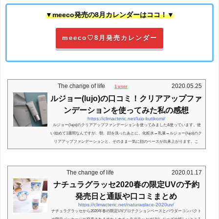
▼meeco発売の8月カレンダーはココ！▼
meeco♡8月発売カレンダー
The change of life
2020.05.25
1 user
ルジョー(lujo)の口コミ！クリアアップファ
ンデーションを使ってみた私の感想
https://climacteric.net/lujo-kutikomi/
ルジョー(lujo)のクリアアップファンデーションを使ってみました&使っています。使
い始めて1週間なんですが、朝、顔を洗ったあとに、化粧水→乳液→ルジョー(lujo)のク
リアアップファンデーションと、そのまま一気に顔のベースが出来上がります。こ
れ、すご...
The change of life
2020.01.17
ナチュラグラッセ2020春の限定UVの予約
発売日と通販や口コミまとめ
https://climacteric.net/naturaglace-2020uv/
ナチュラグラッセから2020年春の限定UVプロテクションベースとパウダーコンパクト