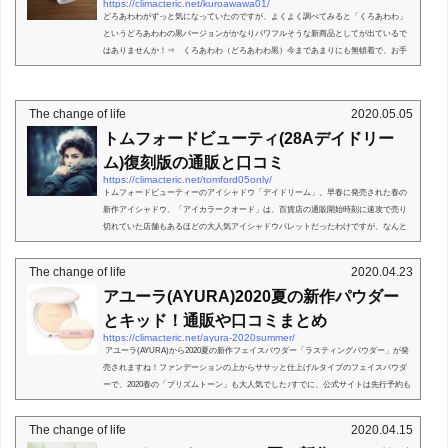
https://climacteric.net/kuroawawa01/
どろあわわがずっと気になっていたのですが、よくよく調べてみると「くろあわわ」
というどろあわわの黒バージョンがかなりパワフルそうな新商品としてが出ているで
はありませんか！⇒ くろあわわ（どろあわわ黒）今まであまりにも無頓着で、お手
入れしていない肌のダ...
The change of life
2020.05.05
トムフォードビューティ(28Aデイドリー
ム)復刻版の通販と口コミ
https://climacteric.net/tomford05only/
トムフォードビューティーのアイシャドウ「デイドリーム」。早春に発売された春の
新作アイシャドウ、「アイカラークオード」は、百貨店の通販開始時刻に速攻で売り
切れていた店舗もあるほどの大人気アイシャドウパレットだったわけですが、なんと
幻の28Aデイドリーム...
The change of life
2020.04.23
アユーラ(AYURA)2020夏の新作パウダー
とキッド！通販や口コミまとめ
https://climacteric.net/ayura-2020summer/
アユーラ(AYURA)から2020夏の新作フェイスパウダー「ラスティングパウダー」が発
売されますね！ファンデーションの上からササッと仕上げルタイプのフェイスパウダ
ーで、2020春の「プリズムトーン」も大人気でした♪すでに、公式サイトは先行予約も
始まっていま...
The change of life
2020.04.15