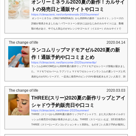
オンリーミネラル2020夏の新作！カルサイ
トの発売日と通販サイトや口コミ
https://climacteric.net/onlyminerals-2020summer/
オンリーミネラル（ONLY MINERALS）から2020年の新作「カルサイト」シリーズの
詳細が発表されましたね！パワーストーン好きにはおなじみのカルサイトには、数種
類の色があり、中でも人気なのがオレンジやゴールド（イエロー）のカルサイトで
す。オレンジカルサ...
The change of life
2020.04.14
ランコムリップマドモアゼル2020夏の新
作！通販予約や口コミまとめ
https://climacteric.net/lancome-2020summerlip/
ランコム(LANCOME)から2020年夏の新作リップマドモアゼルシリーズ情報が届きまし
た。 マドモワゼルバーム ラプソリュ マドモワゼルシャインランコムの夏シリーズと代
表的なのがUVシリーズで、一足先に発売中のピンクUVや新化粧水もすごい人気で、20
20年の春夏は、...
The change of life
2020.03.03
THREE(スリー)2020夏の新作リップとアイ
シャドウ予約販売日や口コミ
https://climacteric.net/three-2020summer/
THREE（スリー)から2020年夏の新作リップやアイシャドウ、また大人気のネイルポリ
ッシュの発売日や詳細が発表されましたね。THREE（スリー)といえば、3月3日発売の
THREE（スリー)シーズンコレクションキット2020も、ものすごい人気で予約が殺到し
ていましたし、同日...